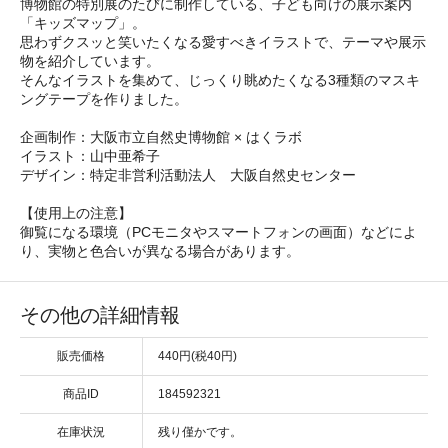
博物館の特別展のたびに制作している、子ども向けの展示案内
「キッズマップ」。
思わずクスッと笑いたくなる愛すべきイラストで、テーマや展示
物を紹介しています。
そんなイラストを集めて、じっくり眺めたくなる3種類のマスキ
ングテープを作りました。
企画制作：大阪市立自然史博物館 × はくラボ
イラスト：山中亜希子
デザイン：特定非営利活動法人 大阪自然史センター
【使用上の注意】
御覧になる環境（PCモニタやスマートフォンの画面）などによ
り、実物と色合いが異なる場合があります。
その他の詳細情報
販売価格
440円(税40円)
商品ID
184592321
在庫状況
残り僅かです。