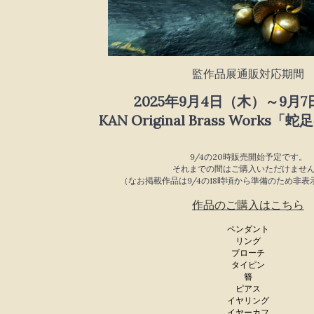
監作品展通販対応期間
2025年9月4日（木）～9月
KAN Original Brass Work
9/4の20時販売開始予定です。
それまでの間はご購入いただけませ
（なお掲載作品は9/4の18時頃から準備のため非
作品のご購入はこちら
ペンダント
リング
ブローチ
タイピン
簪
ピアス
イヤリング
イヤーカフ