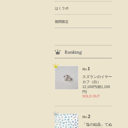
はくラボ
期間限定
Ranking
1
No.
スズランのイヤー
カフ（白）
12,100円(税1,100
円)
SOLD OUT
2
No.
「塩の結晶」てぬ