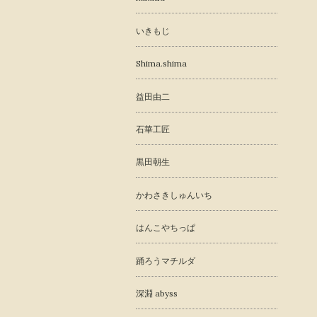
いきもじ
Shima.shima
益田由二
石華工匠
黒田朝生
かわさきしゅんいち
はんこやちっぱ
踊ろうマチルダ
深淵 abyss