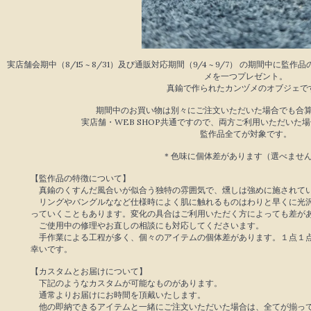
実店舗会期中（8/15 ~ 8/31）及び通販対応期間（9/4 ~ 9/7） の期間中に監
メを一つプレゼント。
真鍮で作られたカンヅメのオブジェで
期間中のお買い物は別々にご注文いただいた場合でも合
実店舗・WEB SHOP共通ですので、両方ご利用いただいた
監作品全てが対象です。
＊色味に個体差があります（選べませ
【監作品の特徴について】
真鍮のくすんだ風合いが似合う独特の雰囲気で、燻しは強めに施されて
リングやバングルななど仕様時によく肌に触れるものはわりと早くに光沢
っていくこともあります。変化の具合はご利用いただく方によっても差が
ご使用中の修理やお直しの相談にも対応してくださいます。
手作業による工程が多く、個々のアイテムの個体差があります。１点１点
幸いです。
【カスタムとお届けについて】
下記のようなカスタムが可能なものがあります。
通常よりお届けにお時間を頂戴いたします。
他の即納できるアイテムと一緒にご注文いただいた場合は、全てが揃って