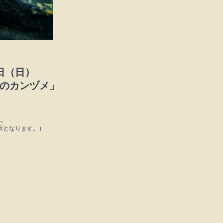
7日（日）
s「蛇足のカンヅメ」
ん。
表示となります。）