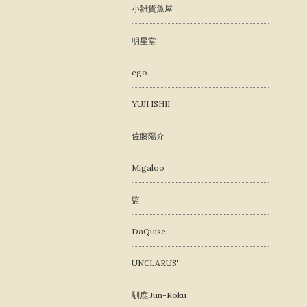
小雑貨魚屋
明星堂
ego
YUJI ISHII
佐藤陽介
Migaloo
監
DaQuise
UNCLARUS'
馴鹿 Jun-Roku