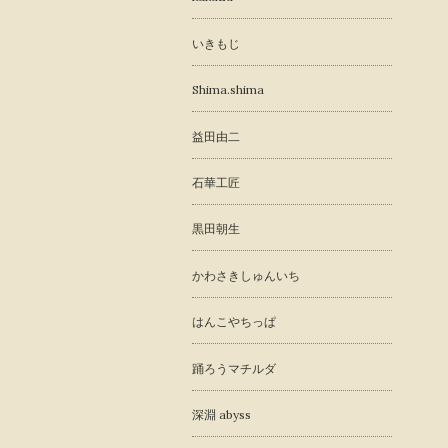
いきもじ
Shima.shima
益田由二
石華工匠
黒田朝生
かわさきしゅんいち
はんこやちっぱ
踊ろうマチルダ
深淵 abyss