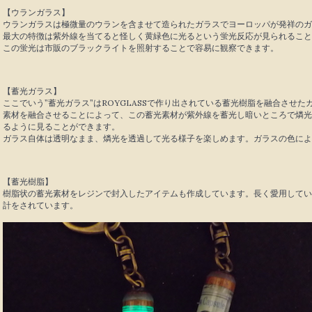
【ウランガラス】
ウランガラスは極微量のウランを含ませて造られたガラスでヨーロッパが発祥のガ
最大の特徴は紫外線を当てると怪しく黄緑色に光るという蛍光反応が見られること
この蛍光は市販のブラックライトを照射することで容易に観察できます。
【蓄光ガラス】
ここでいう”蓄光ガラス”はROYGLASSで作り出されている蓄光樹脂を融合させ
素材を融合させることによって、この蓄光素材が紫外線を蓄光し暗いところで燐光
るように見ることができます。
ガラス自体は透明なまま、燐光を透過して光る様子を楽しめます。ガラスの色によ
【蓄光樹脂】
樹脂状の蓄光素材をレジンで封入したアイテムも作成しています。長く愛用してい
計をされています。