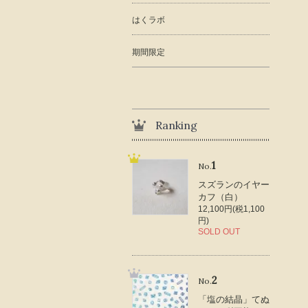
はくラボ
期間限定
Ranking
1
No.
スズランのイヤー
カフ（白）
12,100円(税1,100
円)
SOLD OUT
2
No.
「塩の結晶」てぬ