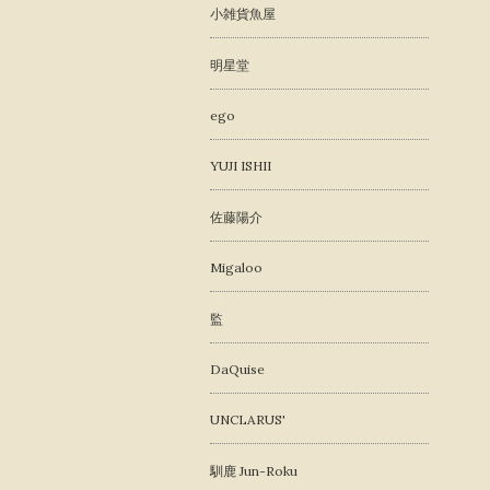
小雑貨魚屋
明星堂
ego
YUJI ISHII
佐藤陽介
Migaloo
監
DaQuise
UNCLARUS'
馴鹿 Jun-Roku