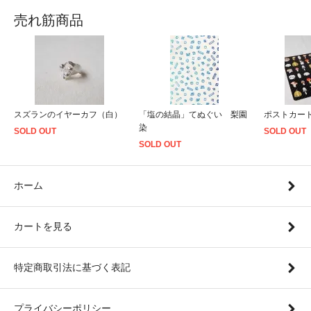
売れ筋商品
スズランのイヤーカフ（白）
「塩の結晶」てぬぐい 梨園
ポストカー
染
SOLD OUT
SOLD OUT
SOLD OUT
ホーム
カートを見る
特定商取引法に基づく表記
プライバシーポリシー