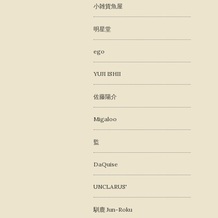
小雑貨魚屋
明星堂
ego
YUJI ISHII
佐藤陽介
Migaloo
監
DaQuise
UNCLARUS'
馴鹿 Jun-Roku