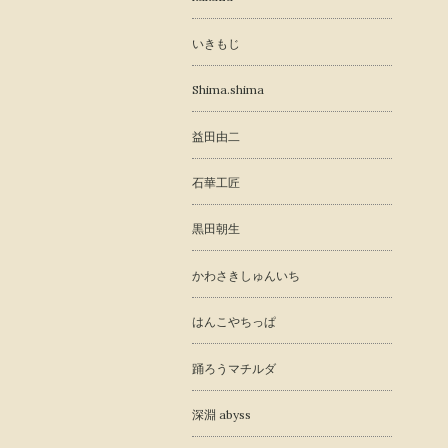
いきもじ
Shima.shima
益田由二
石華工匠
黒田朝生
かわさきしゅんいち
はんこやちっぱ
踊ろうマチルダ
深淵 abyss