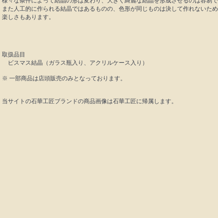
様々な条件によって結晶の形は変わり、大きく綺麗な結晶を形成させるのは容易で
また人工的に作られる結晶ではあるものの、色形が同じものは決して作れないため
楽しさもあります。
取扱品目
ビスマス結晶（ガラス瓶入り、アクリルケース入り）
※ 一部商品は店頭販売のみとなっております。
当サイトの石華工匠ブランドの商品画像は石華工匠に帰属します。