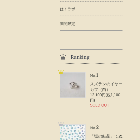
はくラボ
期間限定
Ranking
1
No.
スズランのイヤー
カフ（白）
12,100円(税1,100
円)
SOLD OUT
2
No.
「塩の結晶」てぬ