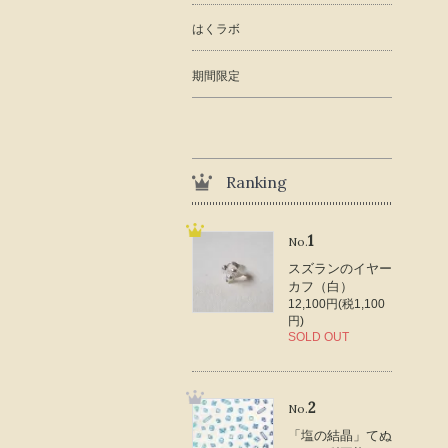
はくラボ
期間限定
Ranking
1
No.
スズランのイヤー
カフ（白）
12,100円(税1,100
円)
SOLD OUT
2
No.
「塩の結晶」てぬ