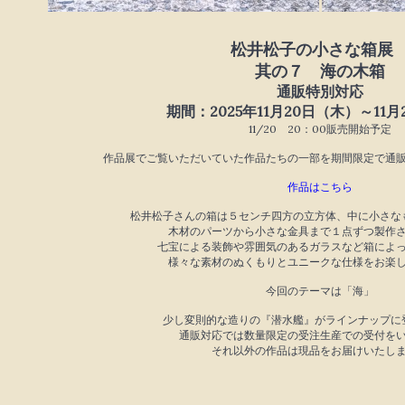
松井松子の小さな箱
其の７ 海の木箱
通販特別対応
期間：2025年11月20日（木）～11
11/20 20：00販売開始予定
作品展でご覧いただいていた作品たちの一部を期間限定で通
作品はこちら
松井松子さんの箱は５センチ四方の立方体、中に小さな
木材のパーツから小さな金具まで１点ずつ製作
七宝による装飾や雰囲気のあるガラスなど箱によ
様々な素材のぬくもりとユニークな仕様をお楽
今回のテーマは「海」
少し変則的な造りの『潜水艦』がラインナップに
通販対応では数量限定の受注生産での受付を
それ以外の作品は現品をお届けいたし