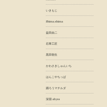
いきもじ
Shima.shima
益田由二
石華工匠
黒田朝生
かわさきしゅんいち
はんこやちっぱ
踊ろうマチルダ
深淵 abyss