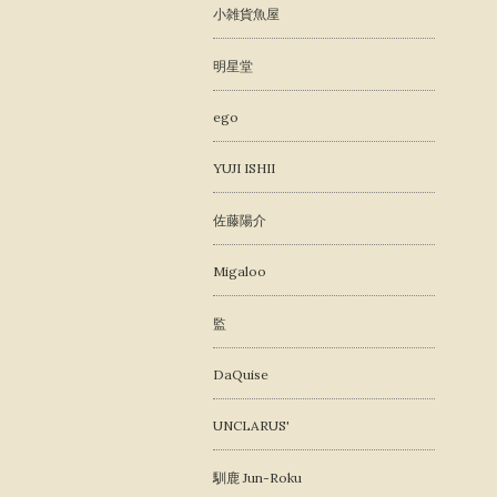
小雑貨魚屋
明星堂
ego
YUJI ISHII
佐藤陽介
Migaloo
監
DaQuise
UNCLARUS'
馴鹿 Jun-Roku