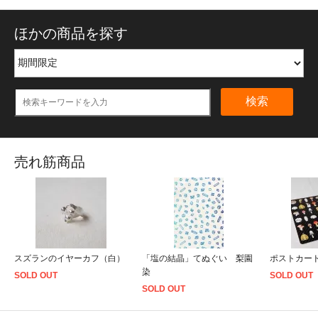
ほかの商品を探す
検索
売れ筋商品
スズランのイヤーカフ（白）
「塩の結晶」てぬぐい 梨園
ポストカー
染
SOLD OUT
SOLD OUT
SOLD OUT