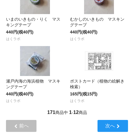
いまのいきもの・りく マス
むかしのいきもの マスキン
キングテープ
グテープ
440円(税40円)
440円(税40円)
はくラボ
はくラボ
瀬戸内海の海浜植物 マスキ
ポストカード（植物の絵解き
ングテープ
検索）
440円(税40円)
165円(税15円)
はくラボ
はくラボ
171
1
12
商品中
-
商品
前へ
次へ