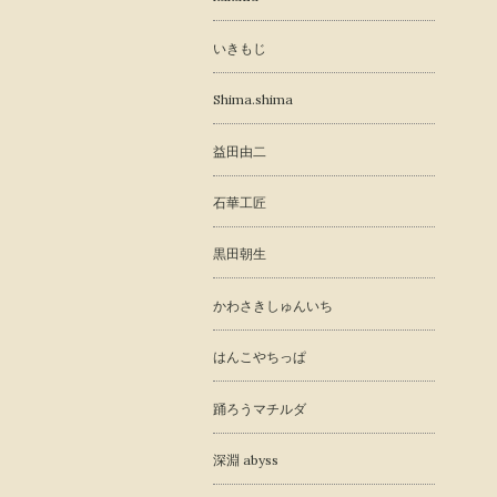
いきもじ
Shima.shima
益田由二
石華工匠
黒田朝生
かわさきしゅんいち
はんこやちっぱ
踊ろうマチルダ
深淵 abyss