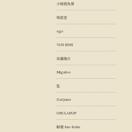
小雑貨魚屋
明星堂
ego
YUJI ISHII
佐藤陽介
Migaloo
監
DaQuise
UNCLARUS'
馴鹿 Jun-Roku