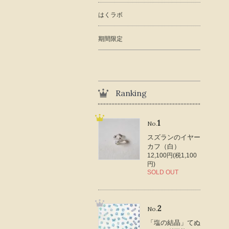
はくラボ
期間限定
Ranking
1
No.
スズランのイヤー
カフ（白）
12,100円(税1,100
円)
SOLD OUT
2
No.
「塩の結晶」てぬ