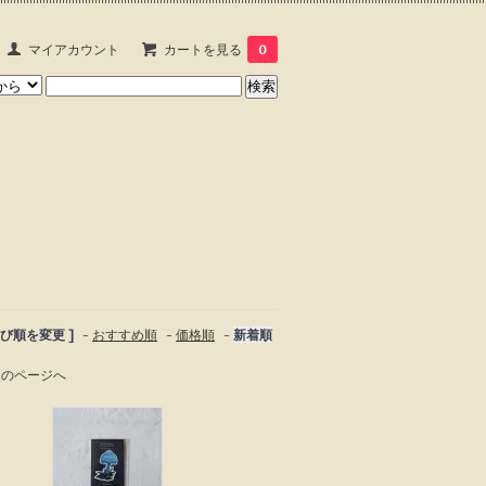
マイアカウント
カートを見る
0
並び順を変更 ]
-
おすすめ順
-
価格順
-
新着順
次のページへ