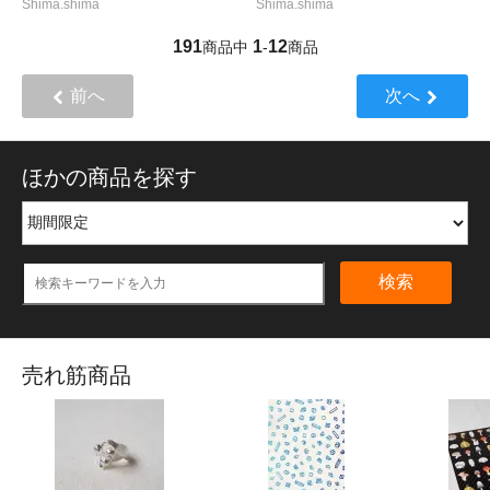
Shima.shima
Shima.shima
191
1
12
商品中
-
商品
前へ
次へ
ほかの商品を探す
検索
売れ筋商品